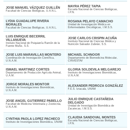
MAYRA PÉREZ TAPIA
JOSE MANUEL VÁZQUEZ GUILLÉN
Escuela Nacional de Ciencias Biológicas,
Facultad de Ciencias Biológicas, U.A.N.L.
I.P.N.
LYDIA GUADALUPE RIVERA
ROSANA PELAYO CAMACHO
MORALES
Unidad de Investigación Médica en
Enfermedades Oncológicas, I.M.S.S.
Facultad de Ciencias Biológicas, U.A.N.L.
LUIS ENRIQUE BECERRIL
JOSE CARLOS CRISPIN ACUÑA
VILLANUEVA
Instituto Nacional de Ciencias Médica y
Instiuto Nacional de Psiquiatría Ramón de la
Nutrición Salvador Zubirán, S.S.
Fuente Muñiz, S.S.
JOSE LUIS MARAVILLAS MONTERO
MICHAEL SCHNOOR
Coordinación de Invesigación Científica,
Departamento de Biomedicina Molecular,
U.N.A.M.
CINVESTAV
ISMAEL MARTINEZ CORTES
GLORIA SOLDEVILA MELGAREJO
Departamento de Producción Agrícola Animal,
Instituto de Investigaciones Biomédicas,
U.A.M.
U.N.A.M.
JORGE MORALES MONTOR
ALEXANDER PEDROZA GONZÁLEZ
Instituto de Investigaciones Biomédicas,
F.E.S. Iztacala, UNAM
U.N.A.M.
JULIO ENRIQUE CASTAÑEDA
JOSE ANGEL GUTIERREZ PABELLO
DELGADO
Facultad de Medicina Veterinaria y Zootecnia,
Unidad de Investigación Biomédica de
U.N.A.M.
Zacatecas, I.M.S.S.
CLAUDIA SANDOVAL MONTES
CYNTHIA PAOLA LOPEZ PACHECO
Escuela Nacional de Ciencias Biológicas,
Instituto de Investigaciones Biomédica, UNAM
I.P.N.