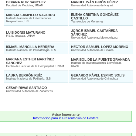
BIBIANA RUIZ SANCHEZ
MANUEL IVÁN GIRÓN PÉREZ
Facultad de Medicina, UNAM
Universidad Autónoma de Nayarit
ELENA CRISTINA GONZÁLEZ
MARCIA CAMPILLO NAVARRO
CASTILLO
Instituto Nacional de Enfermedades
Respiratorias, S.S.
Tecnológico de Monterrey
JORGE ISMAEL CASTAÑEDA
LUIS DONIS MATURANO
SÁNCHEZ
F.E.S. Iztacala, UNAM
Universidad Autónoma Metropolitana
ISMAEL MANCILLA HERRERA
HÉCTOR SAMUEL LÓPEZ MORENO
Instituto Nacional de Perinatología, S.S.
Universidad Autónoma de Sinaloa
MARIANA ESTHER MARTÍNEZ
MARISOL DE LA FUENTE GRANADA
SÁNCHEZ
Instituto de Investigaciones Biomédicas,
UNAM
Centro de Ciencias de la Complejidad, UNAM
LAURA BERRÓN RUÍZ
GERARDO PÁVEL ESPINO SOLIS
Instituto Nacional de Pediatría, S.S.
Universidad Autónoma de Chihuahua
CÉSAR RIVAS SANTIAGO
Universidad Autónoma de Zacatecas
Aviso Importante
Información para la Presentación de Posters