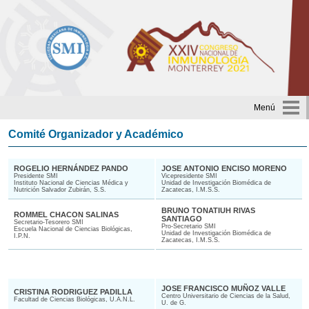
Menú
Comité Organizador y Académico
ROGELIO HERNÁNDEZ PANDO
JOSE ANTONIO ENCISO MORENO
Presidente SMI
Vicepresidente SMI
Instituto Nacional de Ciencias Médica y
Unidad de Investigación Biomédica de
Nutrición Salvador Zubirán, S.S.
Zacatecas, I.M.S.S.
BRUNO TONATIUH RIVAS
ROMMEL CHACON SALINAS
SANTIAGO
Secretario-Tesorero SMI
Pro-Secretario SMI
Escuela Nacional de Ciencias Biológicas,
Unidad de Investigación Biomédica de
I.P.N.
Zacatecas, I.M.S.S.
JOSE FRANCISCO MUÑOZ VALLE
CRISTINA RODRIGUEZ PADILLA
Centro Universitario de Ciencias de la Salud,
Facultad de Ciencias Biológicas, U.A.N.L.
U. de G.